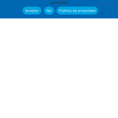
privacidad
Aceptar
No
Política de privacidad
Contacto
971 55 04 81
647 74 40 58
info@fetgestion.com